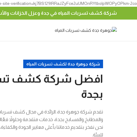
e-site-verification=kj7BS129lRRaJZyFce2uUMOnRYtbolpWOPyOPkm-2co
شركة كشف تسربات المياه في جدة وعزل الخزانات وال
شركة جوهرة جدة لكشف تسربات المياه
افضل شركة كشف تسرب
بجدة
تقدم شركة جوهرة جدة، الرائدة في مجال كشف تسربات ا
والمطابخ والمسابح بجدة، خدمات متقدمة وحلولاً فعّال
نحن نفخر بتقديم خدماتنا بأعلى معايير الجودة والكفاءة،
للبيئة.