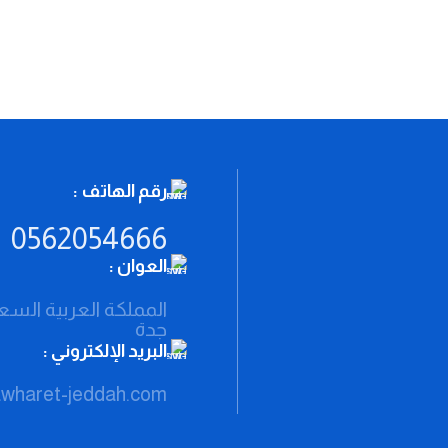
رقم الهاتف :
0562054666
العوان :
المملكة العربية السع
جدة
البريد الإلكتروني :
awharet-jeddah.com