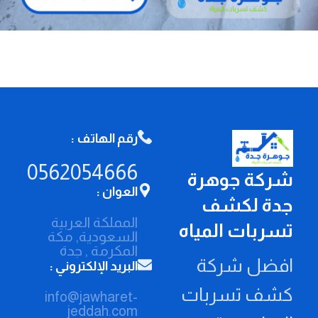
رقم الهاتف :
0562054666
شركة جوهرة
العوان :
جدة لكشف
المملكة العربية
تسربات المياه
السعودية, مكة
المكرمة , جدة
افضل شركة
البريد الإلكتروني :
كشف تسربات
info@jawharet-
jeddah.com