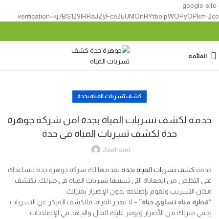
google-site-
verification=kj7BS129lRRaJZyFce2uUMOnRYtbolpWOPyOPkm-2co
القائمة
كشف تسربات المياه بجدة
خدمة لكشف تسربات المياه بجدة |من شركة جوهرة
جدة لكشف تسربات المياه في جدة
Jawharet
خدمة
كشف تسربات المياه بجدة
تقدمها لك شركة جوهرة جدة لتساعدك
على التخلص من المعاناة التي تسببها تسربات المياه في منزلك. نكتشف
مكان التسريب ونقوم بإصلاحه بدون الإضرار بمنزلك.
“قطرة مياه تساوي حياة”
– لا تهدر المياه، فالكشف المبكر عن التسربات
يحمي منزلك من الأضرار ويوفر عليك المال والجهد في الإصلاحات