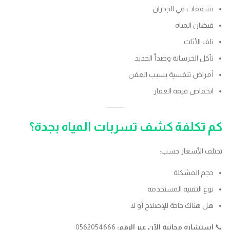
تشققات في الجدران
فيضان المياه
تلف الأثاث
تآكل الخرسانة وصدأ الحديد
أمراض تنفسية بسبب العفن
انخفاض قيمة العقار
كم تكلفة كشف تسربات المياه بجدة؟
تختلف الأسعار حسب:
حجم المشكلة
نوع التقنية المستخدمة
هل هناك حاجة للإصلاح أو لا
📞
استشارة مجانية الآن عبر الرقم:
0562054666