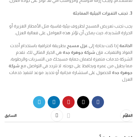
للاستخدام، ويجب إزالة الأوساخ والرواسب التي قد تؤثر على جودة العزل.
3. تجنب التغيرات البيئية المفاجئة
يجب تجنب تعريض المسبح لظروف بيئية قاسية مثل الأمطار الغزيرة أو
الحرارة الشديدة، حيث يمكن أن تؤثر هذه العوامل على فعالية العزل.
الخاتمة
إذا كنت بحاجة إلى
عزل مسبح
بطريقة احترافية باستخدام أحدث
المواد والتقنيات، فإن
شركة جوهرة جدة
هي الخيار المثالي لك. تقدم
الشركة خدمات متميزة لضمان حماية مسبحك من التسربات والرطوبة،
مما يطيل من عمره ويحافظ على جودته. لا تتردد في التواصل مع
شركة
جوهرة جدة
للحصول على استشارة مجانية أو تحديد موعد لتنفيذ خدمات
العزل
القادم
السابق