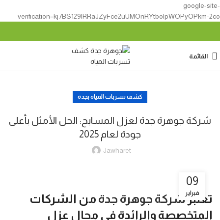
google-site-
verification=kj7BS129lRRaJZyFce2uUMOnRYtbolpWOPyOPkm-2co
القائمة
كشف تسربات المياه بجدة
شركة جوهرة جدة لعزل المسابح: الحل الأمثل بأعلى
جودة لعام 2025
Jawharet
09
فبراير
تعتبر
شركة جوهرة جدة
من الشركات
المتخصصة والرائدة في مجال
عزل