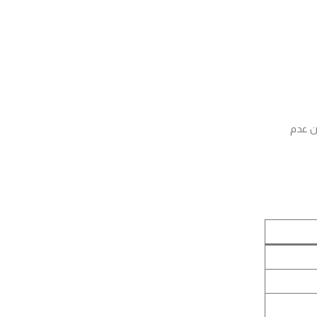
كما نقدم خصومات تصل إلى 25% مع ضمان عدم