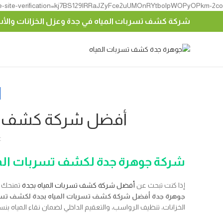
e-site-verification=kj7BS129lRRaJZyFce2uUMOnRYtbolpWOPyOPkm-2co
شركة كشف تسربات المياه في جدة وعزل الخزانات وال
أفضل شركة كشف تسرب
t
شركة جوهرة جدة لكشف تسربات المي
إذا كنت تبحث عن
أفضل شركة كشف تسربات المياه بجدة
تمنحك را
جوهرة جدة أفضل شركة كشف تسربات المياه بجدة
لكشف تسرب
الخزانات، تنظيف الرواسب، والتعقيم الداخلي لضمان نقاء المياه بنسبة 00