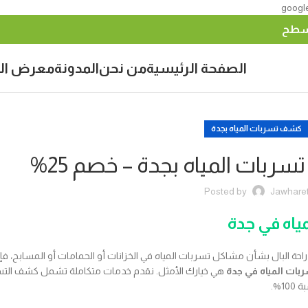
googl
أسطح
الصفحة الرئيسية
من نحن
المدونة
معرض ال
كشف تسربات المياه بجدة
ات المياه بجدة – خصم 25%
Posted by
Jawhare
اه في جدة
حة البال بشأن مشاكل تسربات المياه في الخزانات أو الحمامات أو المسابح، ف
ات المياه في جدة
هي خيارك الأمثل. نقدم خدمات متكاملة تشمل كشف التس
1%.