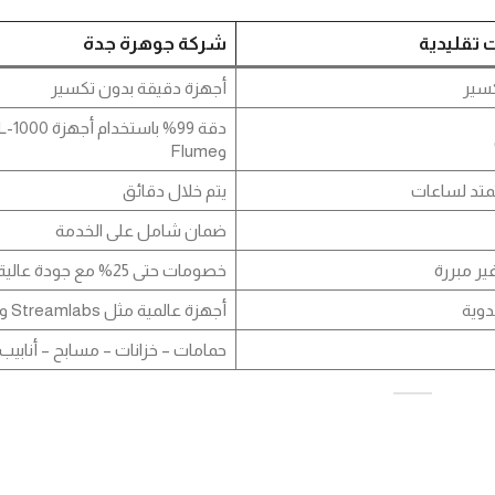
تقليدية
شركة جوهرة جدة
تكسير
أجهزة دقيقة بدون تكسير
دقة 99% باستخدام أجهزة 0
وFlume
متد لساعات
يتم خلال دقائق
ضمان شامل على الخدمة
ير مبررة
خصومات حتى 25% مع جودة عالية
دوية
أجهزة عالمية مثل Streamlabs وMoen
حمامات – خزانات – مسابح – أنابيب