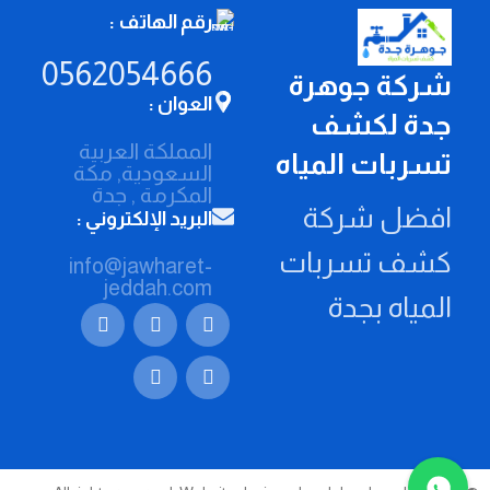
رقم الهاتف :
0562054666
شركة جوهرة
العوان :
جدة لكشف
المملكة العربية
تسربات المياه
السعودية, مكة
المكرمة , جدة
افضل شركة
البريد الإلكتروني :
كشف تسربات
info@jawharet-
jeddah.com
المياه بجدة