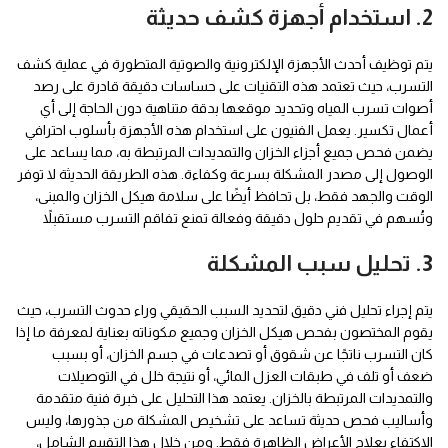
2. استخدام أجهزة كشف حديثة
يتم توظيف أحدث الأجهزة الإلكترونية والصوتية المتطورة في عملية كشف
التسرب، حيث تعتمد هذه التقنيات على حساسات دقيقة قادرة على رصد
أصوات تسرب المياه وتحديد موقعها بدقة متناهية دون الحاجة إلى أي
أعمال تكسير. يعمل الفنيون على استخدام هذه الأجهزة بأسلوب احترافي
يضمن فحص جميع أجزاء الخزان والتمديدات المرتبطة به، مما يساعد على
الوصول إلى مصدر المشكلة بسرعة وكفاءة. هذه الطريقة الحديثة لا توفر
الوقت والجهد فقط، بل تحافظ أيضًا على سلامة هيكل الخزان والمبنى،
وتُسهم في تقديم حلول دقيقة وفعالة تمنع تفاقم التسرب مستقبلاً
3. تحليل سبب المشكلة
يتم إجراء تحليل فني دقيق لتحديد السبب الحقيقي وراء حدوث التسرب، حيث
يقوم المختصون بفحص هيكل الخزان وجميع مكوناته بعناية لمعرفة ما إذا
كان التسرب ناتجًا عن شقوق أو تصدعات في جسم الخزان، أو بسبب
ضعف أو تلف في طبقات العزل المائي، أو نتيجة خلل في التوصيلات
والتمديدات المرتبطة بالخزان. يعتمد هذا التحليل على خبرة فنية متقدمة
وأساليب فحص حديثة تساعد على تشخيص المشكلة من جذورها، وليس
الاكتفاء بعلاج الأعراض الظاهرة فقط. ومن خلال هذا التقييم الشامل،