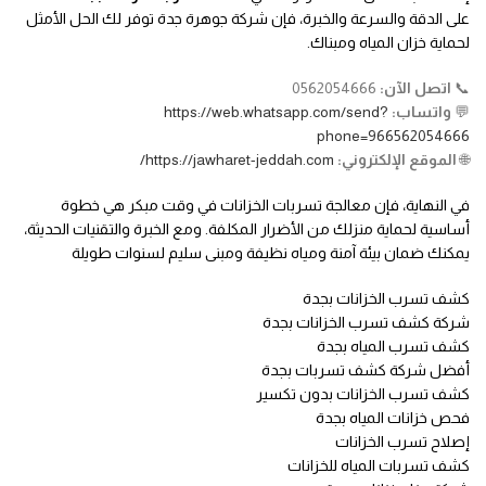
على الدقة والسرعة والخبرة، فإن شركة جوهرة جدة توفر لك الحل الأمثل
لحماية خزان المياه ومبناك.
📞
اتصل الآن:
0562054666
💬
واتساب:
https://web.whatsapp.com/send?
phone=966562054666
🌐
الموقع الإلكتروني:
https://jawharet-jeddah.com/
في النهاية، فإن معالجة تسربات الخزانات في وقت مبكر هي خطوة
أساسية لحماية منزلك من الأضرار المكلفة. ومع الخبرة والتقنيات الحديثة،
يمكنك ضمان بيئة آمنة ومياه نظيفة ومبنى سليم لسنوات طويلة
كشف تسرب الخزانات بجدة
شركة كشف تسرب الخزانات بجدة
كشف تسرب المياه بجدة
أفضل شركة كشف تسربات بجدة
كشف تسرب الخزانات بدون تكسير
فحص خزانات المياه بجدة
إصلاح تسرب الخزانات
كشف تسربات المياه للخزانات