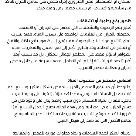
السكان أو الاستخدام، فمن الضروري إجراء فحص فني شامل للخزان للتأكد
من سلامته واكتشاف أي تسرب محتمل في وقت مبكر.
ظهور بقع رطوبة أو تشققات
تُعتبر بقع الرطوبة والتشققات التي تظهر على الجدران أو الأسقف
المحيطة بالخزان من العلامات الواضحة على تسرب المياه. فعند تسرب
الماء، تتشبع مواد البناء بالرطوبة، مما يؤدي إلى ظهور بقع داكنة، وانتفاخ
أو تقشر في الطلاء، وقد يتطور الأمر إلى نمو العفن والفطريات. هذه
الظواهر لا تؤثر فقط على المظهر الجمالي للمكان، بل قد تسبب أيضًا
أضرارًا صحية وإنشائية إذا لم يتم التعامل معها بسرعة من خلال فحص
الخزان ومعالجة مصدر التسرب.
انخفاض مستمر في منسوب المياه
إذا لوحظ أن مستوى المياه في الخزان ينخفض بشكل متكرر وسريع رغم
ثبات معدل الاستخدام اليومي، فهذا يُعد مؤشرًا قويًا على وجود تسرب
داخلي. فقدان المياه المستمر دون سبب واضح يدل على وجود خلل في
جسم الخزان أو في وصلاته. وفي هذه الحالة، يصبح التدخل السريع أمرًا
ضروريًا لتحديد موقع التسرب بدقة وإصلاحه، لتجنب هدر المياه ومنع
تفاقم الأضرار التي قد تمتد إلى هيكل المبنى.
الانتباه المبكر لهذه العلامات واتخاذ خطوات فورية للفحص والمعالجة