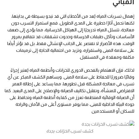
المباني
إهمال تسربات المياه يُعد من الأخطاء التي قد تبدو بسيطة في بدايتها،
لكنها تحمل آثارًا خطيرة على المدى الطويل. فمع استمرار التسرب دون
معالجة، تتسلل المياه تدريجيًا إلى الهياكل الخرسانية، مما يؤدي إلى ضعف
الأساسات وتآكل طبقات الخرسانة وحدوث تشققات قد تتفاقم بمرور
الوقت. هذه الأضرار لا تقتصر على الجانب الإنشائي فقط، بل قد تؤثر أيضًا
على سلامة المبنى واستقراره، وتزيد من احتمالية الحاجة إلى ترميمات
مكلفة ومعقدة في المستقبل.
لذلك، فإن الاهتمام بالفحص الدوري للخزانات وأنظمة المياه يُعتبر إجراءً
وقائيًا ضروريًا للحفاظ على سلامة المبنى. ويساهم الكشف المبكر عن أي
تسرب في معالجة المشكلة قبل تطورها، مما يساعد على إطالة العمر
الافتراضي للمنشأة، وتقليل تكاليف الصيانة والإصلاح على المدى البعيد. كما
أن الصيانة الوقائية المنتظمة تعزز من كفاءة أنظمة المياه وتحافظ على
جودة البيئة الداخلية للمبنى، مما يوفر مستوى أعلى من الأمان والراحة
للسكان أو المستخدمين
كشف تسرب الخزانات بجدة