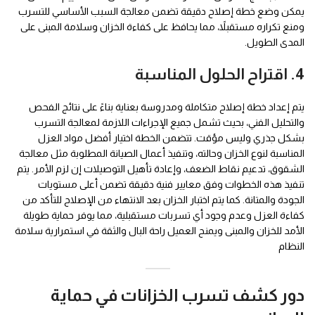
يمكن وضع خطة إصلاح دقيقة تضمن معالجة السبب الأساسي للتسرب
ومنع تكراره مستقبلاً، مما يحافظ على كفاءة الخزان وسلامة المبنى على
المدى الطويل.
4. اقتراح الحلول المناسبة
يتم إعداد خطة إصلاح متكاملة ومدروسة بعناية بناءً على نتائج الفحص
والتحليل الفني، بحيث تشمل جميع الإجراءات اللازمة لمعالجة التسرب
بشكل جذري وليس مؤقت. تتضمن الخطة اختيار أفضل مواد العزل
المناسبة لنوع الخزان وحالته، وتنفيذ أعمال الصيانة المطلوبة مثل معالجة
الشقوق، تدعيم نقاط الضعف، وإعادة تأهيل التوصيلات إن لزم الأمر. يتم
تنفيذ هذه الخطوات وفق معايير فنية دقيقة تضمن أعلى مستويات
الجودة والمتانة. كما يتم اختبار الخزان بعد الانتهاء من الإصلاح للتأكد من
كفاءة العزل وعدم وجود أي تسربات مستقبلية، مما يوفر حماية طويلة
الأمد للخزان والمبنى ويمنح العميل راحة البال والثقة في استمرارية سلامة
النظام
دور كشف تسرب الخزانات في حماية