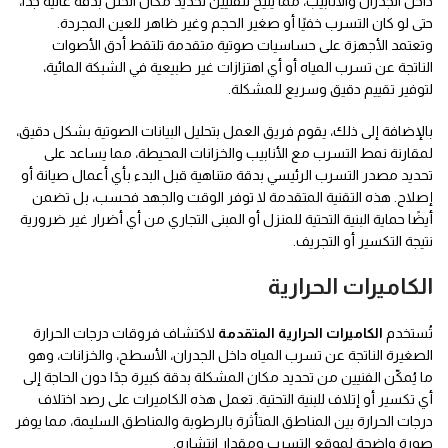
داخل الجدران والأنابيب، مما يتيح للفنيين تحديد مكان الخلل بدقة عالية جدًا،
حتى لو كان التسرب خفيًا أو صغير الحجم وغير ظاهر للعين المجردة.
وتعتمد الأجهزة على حساسيات صوتية متقدمة تلتقط أدق الأصوات
الناتجة عن تسرب المياه أو أي اهتزازات غير طبيعية في الشبكة المائية،
لتوفير تقييم دقيق وسريع للمشكلة.
بالإضافة إلى ذلك، يقوم فريق العمل بتحليل البيانات الصوتية بشكل دقيق،
لمقارنة نمط التسرب مع الأنابيب والخزانات المحيطة، مما يساعد على
تحديد مصدر التسرب الرئيسي بدقة متناهية قبل البدء بأي أعمال صيانة أو
إصلاح. هذه التقنية المتقدمة لا توفر الوقت والجهد فحسب، بل تضمن
أيضًا حماية البنية التحتية للمنزل أو المبنى التجاري من أي أضرار غير ضرورية
نتيجة التكسير أو التجريف.
الكاميرات الحرارية
تُستخدم
الكاميرات الحرارية المتقدمة
لاكتشاف فروقات درجات الحرارة
الصغيرة الناتجة عن تسرب المياه داخل الجدران، الأسطح، والخزانات، وهو
ما يُمكّن الفنيين من تحديد مكان المشكلة بدقة كبيرة جدًا دون الحاجة إلى
أي تكسير أو إتلاف للبنية التحتية. تعمل هذه الكاميرات على رصد اختلاف
درجات الحرارة بين المناطق المتأثرة بالرطوبة والمناطق السليمة، مما يوفر
صورة واضحة لموقع التسرب ومقدار انتشاره.