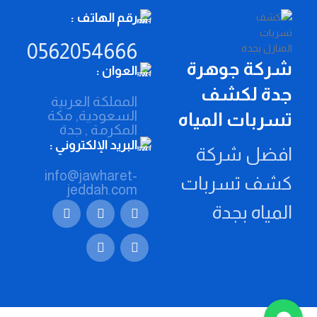
رقم الهاتف :
0562054666
شركة جوهرة
العوان :
جدة لكشف
المملكة العربية
السعودية, مكة
تسربات المياه
المكرمة , جدة
البريد الإلكتروني :
افضل شركة
info@jawharet-
كشف تسربات
jeddah.com
المياه بجدة