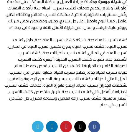
في
شركة جوهرة جدة
، نضع راحة العميل وسلامة الممتلكات في مقدمة
أولوياتنا، ونلتزم بتقديم خدمات
كشف تسرب المياه جدة
بأحدث التقنيات
وأعلى مستويات الاحترافية. لا تترك مشكلة التسرب تتفاقم وتكلفك الكثير،
تواصل معنا اليوم واحصل على حل سريع، دقيق، ومضمون يحمي منزلك
ويوفر عليك الوقت والمال. نحن خيارك الأمثل للثقة والجودة في جدة. ✅
كشف تسرب المياه جدة, شركة كشف تسرب المياه جدة, حلول كشف
تسرب المياه, كشف تسرب المياه بدون تكسير, تسرب المياه في المنازل,
تسرب المياه في المباني, كشف تسرب الخزانات جدة, كشف تسرب
الأسطح جدة, تقنيات كشف التسرب الحديثة, أجهزة كشف التسرب
الصوتية, الكاميرات الحرارية للكشف عن التسرب, فحص ضغط المياه,
صيانة تسرب المياه جدة, إصلاح تسرب المياه, حماية المباني من التسرب,
العزل المائي للخزانات, كشف التسرب بسرعة, الحد من الرطوبة والعفن,
تشققات الجدران بسبب المياه, ارتفاع فاتورة المياه, خدمات كشف التسرب
الاحترافية, أفضل فني كشف تسرب جدة, فريق متخصص كشف التسرب,
أسعار تنافسية كشف تسرب, راحة العميل وسلامة المنزل, حل مشاكل
التسرب في جدة,