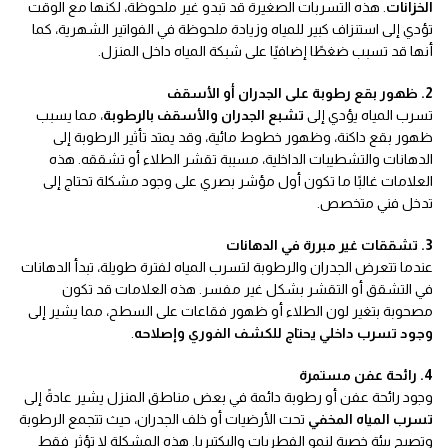
الخزانات
. هذه التسربات الصغيرة قد تبدو غير ملحوظة، لكنها مع الوقت
تؤدي إلى استنزاف كبير للمياه وزيادة ملحوظة في الفواتير الشهرية، كما
أنها قد تسبب ضغطًا إضافيًا على شبكة المياه داخل المنزل.
2. ظهور بقع رطوبة على الجدران أو الأسقف
تسرب المياه يؤدي إلى
تشبع الجدران والأسقف بالرطوبة
، مما يسبب
ظهور بقع داكنة، وظهور خطوط مائية، وقد يمتد تأثير الرطوبة إلى
الدهانات والتشطيبات الداخلية، مسببة تقشر الطلاء أو تشققه. هذه
العلامات غالبًا ما تكون أول مؤشر بصري على وجود مشكلة تحتاج إلى
تدخل فني متخصص.
3. تشققات غير مبررة في الدهانات
عندما تتعرض الجدران والرطوبة لتسرب المياه لفترة طويلة، تبدأ الدهانات
في التشقق أو التقشر بشكل غير مفسر. هذه العلامات قد تكون
مصحوبة بتغير لون الطلاء أو ظهور فقاعات على السطح، مما يشير إلى
وجود تسرب داخلي يحتاج للكشف الفوري وإصلاحه
.
4. رائحة عفن مستمرة
وجود رائحة عفن أو رطوبة دائمة في بعض مناطق المنزل يشير عادةً إلى
تسرب المياه المخفي
تحت الأرضيات أو خلف الجدران، حيث تتجمع الرطوبة
وتصبح بيئة خصبة لنمو الفطريات والبكتيريا. هذه المشكلة لا تؤثر فقط