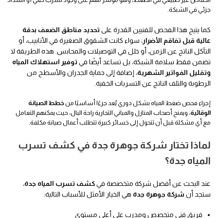
جزئي في الشبكة.
كما يتيح هذا الفحص للفنيين القدرة على
تحديد مناطق الضعف بدقة
عالية قبل تفاقم الأضرار
، سواء كانت الشقوق الصغيرة في الأنابيب، أو
التآكل الناتج عن الزمن، أو خلل في التوصيلات والمحابس. هذه الطريقة لا
تضمن فقط سلامة الشبكة، بل تساعد أيضًا في
توفير استهلاك المياه
وتقليل الفواتير الشهرية
، إضافة إلى حماية الجدران والأسطح من
الرطوبة والتلف الناتج عن التسربات الخفية.
إجراء فحص ضغط المياه بشكل دوري يُعد جزءًا أساسيًا من
خطط الصيانة
الوقائية
، ويمنح أصحاب المنازل والمباني التجارية راحة البال، حيث يمكنهم التعامل
مع أي مشكلة قبل أن تتحول إلى خسائر كبيرة تتطلب أعمال صيانة مكلفة.
لماذا تختار شركة جوهرة جدة في كشف تسرب
المياه جدة؟
عند البحث عن أفضل شركة متخصصة في
كشف تسرب المياه جدة
،
ستجد أن
شركة جوهرة جدة
هي الخيار الأمثل للأسباب التالية:
فريق فني متخصص ومدرب على أعلى مستوى