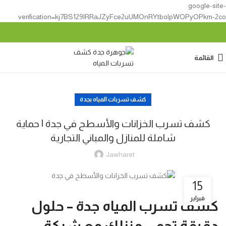
google-site-
verification=kj7BS129lRRaJZyFce2uUMOnRYtbolpWOPyOPkm-2co
القائمة
كشف تسربات المياه بجدة
كشف تسرب الخزانات والأسطح في جدة | حماية
شاملة للمنازل والمباني التجارية
Jawharet
15
فبراير
كشف تسرب المياه جدة – حلول
دقيقة تحمي منزلك مع شركة