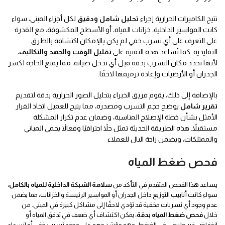
تتيح الكاميرات الحرارية إجراء
تحليل شامل ودقيق
لكل أجزاء المبنى، سواء
كانت المواسير الداخلية، خزانات المياه، أو الأسطح المكشوفة، مع القدرة
على التعرف على أي تسرب خفي لم يكن بالإمكان اكتشافه بالطرق
التقليدية. كما تُساعد هذه التقنية على
تقليل الوقت والجهد والتكاليف
،
لأنها تحدد مكان التسرب بدقة قبل أي تدخل صيانة، مما يمنع الحاجة لكسر
الجدران أو الأرضيات وإعادة ترميمها لاحقًا.
بالإضافة إلى ذلك، يقوم فريق الخبراء بتحليل الصور الحرارية بدقة لتقديم
تقرير شامل
يوضح حجم التسرب ومصدره، مما يتيح للعميل اتخاذ القرار
الأمثل بشأن خطة الإصلاح المناسبة، وضمان عدم تكرار المشكلة
مستقبلاً. هذه الطريقة الحديثة تمثل حلاً احترافيًا وفعالاً يحمي المباني
والممتلكات، ويضمن راحة البال للعملاء
فحص ضغط المياه
يساعد هذا الفحص المتقدم في التأكد من
سلامة الشبكة الداخلية للمياه بالكامل
،
سواء كانت أنابيب التوزيع داخل الجدران أو المواسير الرئيسة والخزانات، مما يضمن
عدم وجود أي تسربات مخفية قد تؤدي لاحقًا إلى مشاكل كبيرة في المبنى. من
خلال
فحص ضغط المياه بدقة
، يمكن اكتشاف أي ضعف في تدفق المياه أو
انخفاض غير طبيعي في الضغط، وهو مؤشر مهم على وجود تسرب خفي أو انسداد